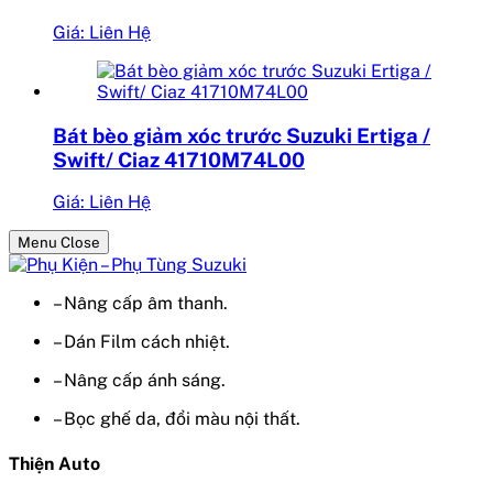
Giá: Liên Hệ
Bát bèo giảm xóc trước Suzuki Ertiga /
Swift/ Ciaz 41710M74L00
Giá: Liên Hệ
Menu Close
– Nâng cấp âm thanh.
– Dán Film cách nhiệt.
– Nâng cấp ánh sáng.
– Bọc ghế da, đổi màu nội thất.
Thiện Auto