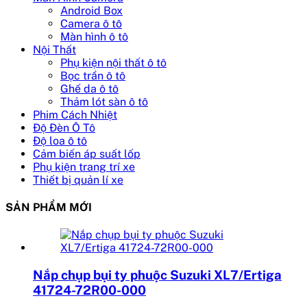
Android Box
Camera ô tô
Màn hình ô tô
Nội Thất
Phụ kiện nội thất ô tô
Bọc trần ô tô
Ghế da ô tô
Thảm lót sàn ô tô
Phim Cách Nhiệt
Độ Đèn Ô Tô
Độ loa ô tô
Cảm biến áp suất lốp
Phụ kiện trang trí xe
Thiết bị quản lí xe
SẢN PHẨM MỚI
Nắp chụp bụi ty phuộc Suzuki XL7/Ertiga
41724-72R00-000