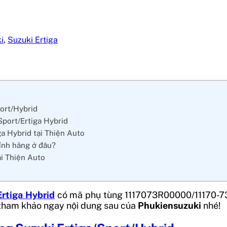
i
,
Suzuki Ertiga
port/Hybrid
Sport/Ertiga Hybrid
ga Hybrid tại Thiện Auto
ính hãng ở đâu?
ại Thiện Auto
Ertiga Hybrid
có mã phụ tùng 1117073R00000/11170-73
 tham khảo ngay nội dung sau của
Phukiensuzuki
nhé!