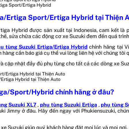
tiga Sport/Ertiga Hybrid
ga/Ertiga Sport/Ertiga Hybrid tại Thiện 
tiga Hybrid được sản xuất tại Indonesia, cam kết là 
hế, sửa chữa các động cơ xe Suzuki đem đến quá trình 
ụ tùng Suzuki Ertiga/Ertiga Hybrid
chính hãng tại 
ch hàng cần báo giá cụ thể vui lòng liên hệ với chúng tôi
p và cập nhật đầy đủ phụ tùng cho tất cả các dòng xe Su
/Ertiga Hybrid tại Thiện Auto
iga/Sport/Hybrid chính hãng ở đâu?
ùng Suzuki XL7
,
phụ tùng Suzuki Ertiga
,
phụ tùng S
ki Jimny ở đâu. Hãy đến ngay với Phukiensuzuki, chúng
xe Suzuki giúp quý khách hàng đặt mọi lúc và mọi nơi