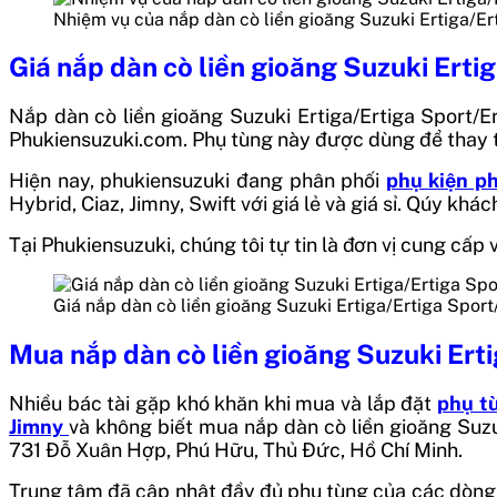
Nhiệm vụ của nắp dàn cò liền gioăng Suzuki Ertiga/Er
Giá nắp dàn cò liền gioăng Suzuki Erti
Nắp dàn cò liền gioăng Suzuki Ertiga/Ertiga Sport/Er
Phukiensuzuki.com. Phụ tùng này được dùng để thay t
Hiện nay, phukiensuzuki đang phân phối
phụ kiện ph
Hybrid, Ciaz, Jimny, Swift với giá lẻ và giá sỉ. Qúy khá
Tại Phukiensuzuki, chúng tôi tự tin là đơn vị cung cấ
Giá nắp dàn cò liền gioăng Suzuki Ertiga/Ertiga Sport
Mua nắp dàn cò liền gioăng Suzuki Ert
Nhiều bác tài gặp khó khăn khi mua và lắp đặt
phụ t
Jimny
và không biết mua nắp dàn cò liền gioăng Suzu
731 Đỗ Xuân Hợp, Phú Hữu, Thủ Đức, Hồ Chí Minh.
Trung tâm đã cập nhật đầy đủ phụ tùng của các dòng 