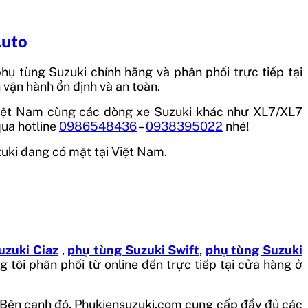
Auto
phụ tùng Suzuki chính hãng và phân phối trực tiếp tại
vận hành ổn định và an toàn.
Việt Nam cùng các dòng xe Suzuki khác như XL7/XL7
 qua hotline
0986548436
–
0938395022
nhé!
zuki đang có mặt tại Việt Nam.
uzuki Ciaz
,
phụ tùng Suzuki Swift
,
phụ tùng Suzuki
 tôi phân phối từ online đến trực tiếp tại cửa hàng ở
. Bên cạnh đó, Phukiensuzuki.com cung cấp đầy đủ các