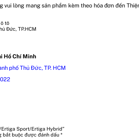
g vui lòng mang sản phẩm kèm theo hóa đơn đến Thiện A
Thủ Đức, TP.HCM
ại Hồ Chí Minh
ành phố Thủ Đức, TP. HCM
5022
a/Ertiga Sport/Ertiga Hybrid”
g bắt buộc được đánh dấu
*