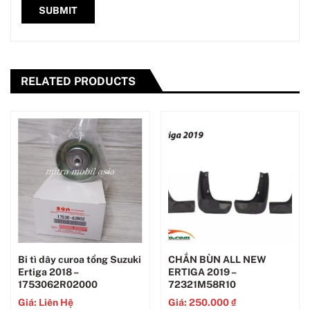
RELATED PRODUCTS
Bi tì dây curoa tổng Suzuki
CHẮN BÙN ALL NEW
Ertiga 2018 –
ERTIGA 2019 –
1753062R02000
72321M58R10
Giá: Liên Hệ
Giá:
250.000
₫