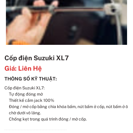
Cốp điện Suzuki XL7
Giá:
Liên Hệ
THÔNG SỐ KỸ THUẬT:
Cốp điện Suzuki XL7:
Tự động đóng mở
Thiết kế cắm jack 100%
Đóng / mở cốp bằng chìa khóa bấm,
nút bấm ở cốp,
nút bấm ở ô
chờ dưới vô lăng.
Chống kẹt trong quá trình đóng / mở cốp.