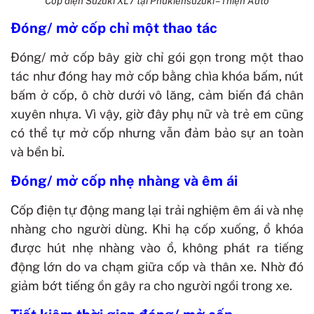
Cốp điện Suzuki XL7 tại Phukiensuzuki – Thiện Auto
Đóng/ mở cốp chỉ một thao tác
Đóng/ mở cốp bây giờ chỉ gói gọn trong một thao
tác như đóng hay mở cốp bằng chìa khóa bấm, nút
bấm ở cốp, ô chờ dưới vô lăng, cảm biến đá chân
xuyên nhựa.
Vì vậy, giờ đây phụ nữ và trẻ em cũng
có thể tự mở cốp nhưng vẫn đảm bảo sự an toàn
và bền bỉ.
Đóng/ mở cốp nhẹ nhàng và êm ái
Cốp điện tự động mang lại trải nghiệm êm ái và nhẹ
nhàng cho người dùng. Khi hạ cốp xuống, ổ khóa
được hút nhẹ nhàng vào ổ, không phát ra tiếng
động lớn do va chạm giữa cốp và thân xe. Nhờ đó
giảm bớt tiếng ồn gây ra cho người ngồi trong xe.