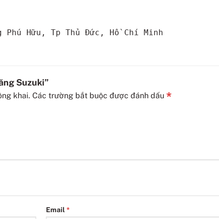
g Phú Hữu, Tp Thủ Đức, Hồ Chí Minh
lăng Suzuki”
*
ông khai.
Các trường bắt buộc được đánh dấu
Email
*