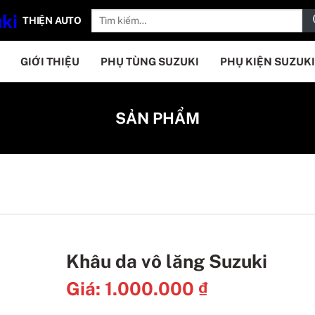
THIỆN AUTO
GIỚI THIỆU
PHỤ TÙNG SUZUKI
PHỤ KIỆN SUZUKI
SẢN PHẨM
Khâu da vô lăng Suzuki
Giá:
1.000.000
₫