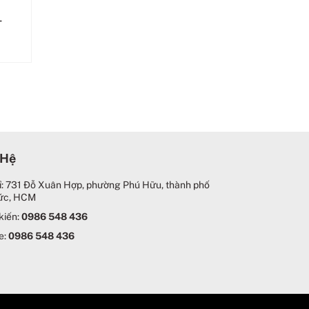
–
 Hệ
ỉ: 731 Đỗ Xuân Hợp, phường Phú Hữu, thành phố
ức, HCM
kiến:
0986 548 436
e:
0986 548 436