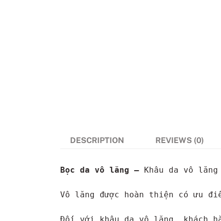
DESCRIPTION
REVIEWS (0)
Bọc da vô lăng – 
Khâu da vô lăng
Vô lăng được hoàn thiện có ưu đi
Đối với khâu da vô lăng, khách h