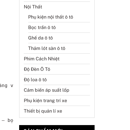
Nội Thất
Phụ kiện nội thất ô tô
Bọc trần ô tô
Ghế da ô tô
Thảm lót sàn ô tô
Phim Cách Nhiệt
Độ Đèn Ô Tô
Độ loa ô tô
àng với chất lượng tốt nhất và chi phí rẻ nhấ
Cảm biến áp suất lốp
Phụ kiện trang trí xe
Thiết bị quản lí xe
 – bọc da vô lăng thủ công khâu tay tại Hồ Chí