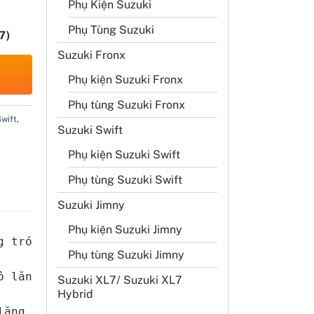
Phụ Kiện Suzuki
Phụ Tùng Suzuki
7)
Suzuki Fronx
Phụ kiện Suzuki Fronx
Phụ tùng Suzuki Fronx
Swift
,
Suzuki Swift
Phụ kiện Suzuki Swift
Phụ tùng Suzuki Swift
Suzuki Jimny
Phụ kiện Suzuki Jimny
g tróc, phai màu trên vô lăng Zin và khâu 1 l
Phụ tùng Suzuki Jimny
 lăng, độ bền có thể lên đến 5 năm.

Suzuki XL7/ Suzuki XL7
Hybrid
lăng to hơn vô lăng zin để đảm bảo đầm chắc t