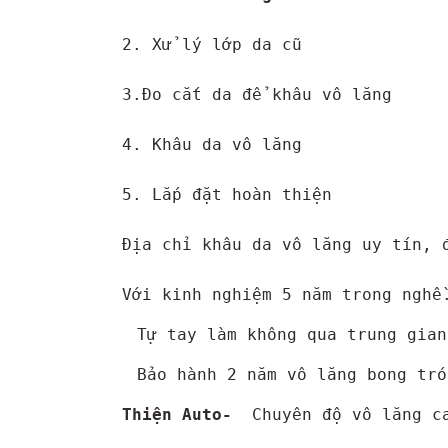
2. Xử lý lớp da cũ

3.Đo cắt da để khâu vô lăng

4. Khâu da vô lăng

5. Lắp đặt hoàn thiện

Địa chỉ khâu da vô lăng uy tín, đ
Với kinh nghiệm 5 năm trong nghề
Tự tay làm không qua trung gian
Bảo hành 2 năm vô lăng bong tró
Thiện Auto- 
 Chuyên độ vô lăng c