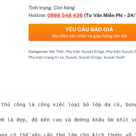
Tình trạng:
Còn hàng
Hotline:
0986 548 436
(Tư Vấn Miễn Phí – 24/
YÊU CẦU BÁO GIÁ
Gọi điện xác nhận và giao hàng tận nơi
Categories:
Nội Thất
,
Phụ kiện Suzuki Ertiga
,
Phụ kiện Suzuki 
Phụ kiện trang trí xe
,
Suzuki
,
Suzuki Ertiga
,
Suzuki Swift
 thủ công là công việc loại bỏ lớp da cũ, bon
ểm là đẹp, độ bền cao và đường khâu ôm khít vô
àng có thể yêu cầu thợ làm cho kích thước vô 