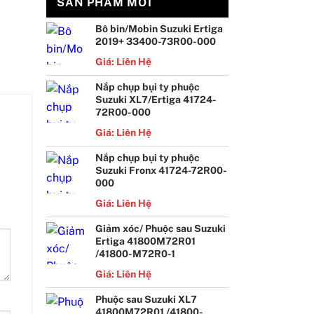
SẢN PHẨM MỚI
Bô bin/Mobin Suzuki Ertiga
2019+ 33400-73R00-000
Giá: Liên Hệ
Nắp chụp bụi ty phuộc
Suzuki XL7/Ertiga 41724-
72R00-000
Giá: Liên Hệ
Nắp chụp bụi ty phuộc
Suzuki Fronx 41724-72R00-
000
Giá: Liên Hệ
Giảm xóc/ Phuộc sau Suzuki
Ertiga 41800M72R01
/41800-M72R0-1
Giá: Liên Hệ
Phuộc sau Suzuki XL7
41800M72R01 /41800-