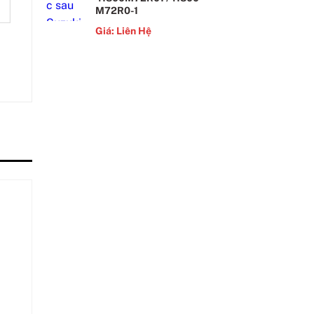
M72R0-1
Giá: Liên Hệ