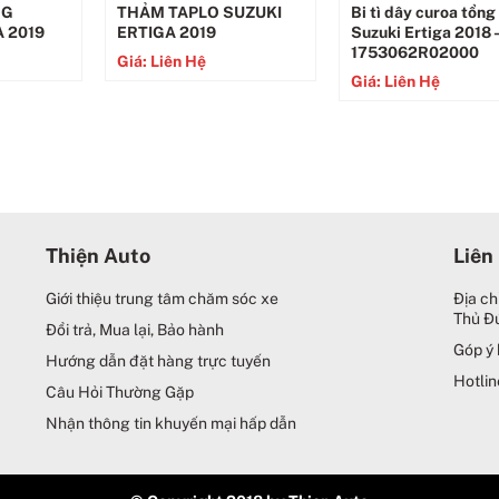
NG
THẢM TAPLO SUZUKI
Bi tì dây curoa tổng
 2019
ERTIGA 2019
Suzuki Ertiga 2018 
1753062R02000
Giá: Liên Hệ
Giá: Liên Hệ
Thiện Auto
Liên
Giới thiệu trung tâm chăm sóc xe
Địa ch
Thủ Đ
Đổi trả, Mua lại, Bảo hành
Góp ý 
Hướng dẫn đặt hàng trực tuyến
Hotlin
Câu Hỏi Thường Gặp
Nhận thông tin khuyến mại hấp dẫn