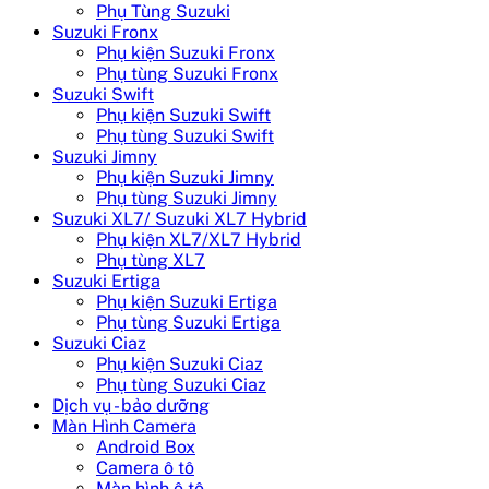
Phụ Tùng Suzuki
Suzuki Fronx
Phụ kiện Suzuki Fronx
Phụ tùng Suzuki Fronx
Suzuki Swift
Phụ kiện Suzuki Swift
Phụ tùng Suzuki Swift
Suzuki Jimny
Phụ kiện Suzuki Jimny
Phụ tùng Suzuki Jimny
Suzuki XL7/ Suzuki XL7 Hybrid
Phụ kiện XL7/XL7 Hybrid
Phụ tùng XL7
Suzuki Ertiga
Phụ kiện Suzuki Ertiga
Phụ tùng Suzuki Ertiga
Suzuki Ciaz
Phụ kiện Suzuki Ciaz
Phụ tùng Suzuki Ciaz
Dịch vụ - bảo dưỡng
Màn Hình Camera
Android Box
Camera ô tô
Màn hình ô tô