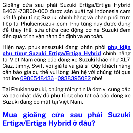
Gioăng cửa sau phải Suzuki Ertiga/Ertiga Hybrid
84661-73R00-000
được sản xuất tại Indonesia
cam
kết là phụ tùng Suzuki chính hãng và phân phối trực
tiếp tại Phukiensuzuki.com. Phụ tùng này được dùng
để thay thế, sửa chữa các động cơ xe Suzuki đem
đến quá trình vận hành ổn định và an toàn.
Hiện nay, phukiensuzuki đang phân phối
phụ kiện
phụ tùng Suzuki Ertiga/Ertiga Hybrid
chính hãng
tại Việt Nam cùng các dòng xe Suzuki khác như XL7,
Ciaz, Jimny, Swift với giá lẻ và giá sỉ. Qúy khách hàng
cần báo giá cụ thể vui lòng liên hệ với chúng tôi qua
hotline
0986548436
–
0938395022
nhé!
Tại Phukiensuzuki, chúng tôi tự tin là đơn vị cung cấp
và cập nhật đầy đủ phụ tùng cho tất cả các dòng xe
Suzuki đang có mặt tại Việt Nam.
Mua
gioăng cửa sau phải Suzuki
Ertiga/Ertiga Hybrid
ở đâu?