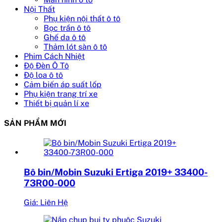
Nội Thất
Phụ kiện nội thất ô tô
Bọc trần ô tô
Ghế da ô tô
Thảm lót sàn ô tô
Phim Cách Nhiệt
Độ Đèn Ô Tô
Độ loa ô tô
Cảm biến áp suất lốp
Phụ kiện trang trí xe
Thiết bị quản lí xe
SẢN PHẨM MỚI
Bô bin/Mobin Suzuki Ertiga 2019+ 33400-
73R00-000
Giá: Liên Hệ