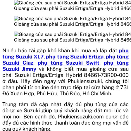
Gioăng cửa sau phải Suzuki Ertiga/Ertiga Hybrid 84
Gioăng cửa sau phải Suzuki Ertiga/Ertiga Hybrid 84
Gioăng cửa sau phải Suzuki Ertiga/Ertiga Hybrid 84
Nhiều bác tài gặp khó khăn khi mua và lắp đặt
phụ
tùng Suzuki XL7
,
phụ tùng Suzuki Ertiga
,
phụ tùng
Suzuki Ciaz
,
phụ tùng Suzuki Swift
,
phụ tùng
Suzuki Jimny
và không biết mua
gioăng cửa sau
phải Suzuki Ertiga/Ertiga Hybrid 84661-73R00-000
ở đâu. Hãy đến ngay với Phukiensuzuki, chúng tôi
phân phối từ online đến trực tiếp tại cửa hàng ở 731
Đỗ Xuân Hợp, Phú Hữu, Thủ Đức, Hồ Chí Minh.
Trung tâm đã cập nhật đầy đủ phụ tùng của các
dòng xe Suzuki giúp quý khách hàng đặt mọi lúc và
mọi nơi. Bên cạnh đó, Phukiensuzuki.com cung cấp
đầy đủ các hình thức thanh toán đáp ứng mọi vấn đề
của quý khách hàng.