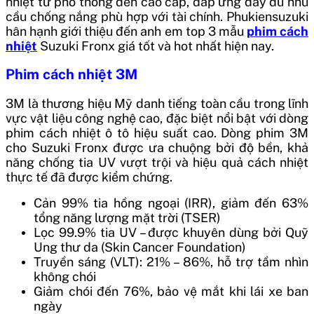
nhiệt từ phổ thông đến cao cấp, đáp ứng đầy đủ nhu
cầu chống nắng phù hợp với tài chính. Phukiensuzuki
hân hạnh giới thiệu đến anh em top 3 mẫu
phim cách
nhiệt
Suzuki Fronx giá tốt và hot nhất hiện nay.
Phim cách nhiệt 3M
3M là thương hiệu Mỹ danh tiếng toàn cầu trong lĩnh
vực vật liệu công nghệ cao, đặc biệt nổi bật với dòng
phim cách nhiệt ô tô hiệu suất cao. Dòng phim 3M
cho Suzuki Fronx được ưa chuộng bởi độ bền, khả
năng chống tia UV vượt trội và hiệu quả cách nhiệt
thực tế đã được kiểm chứng.
Cản 99% tia hồng ngoại (IRR), giảm đến 63%
tổng năng lượng mặt trời (TSER)
Lọc 99.9% tia UV – được khuyên dùng bởi Quỹ
Ung thư da (Skin Cancer Foundation)
Truyền sáng (VLT): 21% – 86%, hỗ trợ tầm nhìn
không chói
Giảm chói đến 76%, bảo vệ mắt khi lái xe ban
ngày