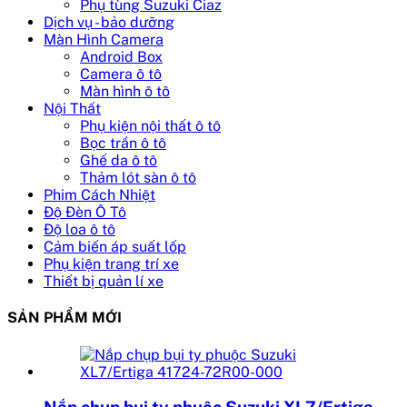
Phụ tùng Suzuki Ciaz
Dịch vụ - bảo dưỡng
Màn Hình Camera
Android Box
Camera ô tô
Màn hình ô tô
Nội Thất
Phụ kiện nội thất ô tô
Bọc trần ô tô
Ghế da ô tô
Thảm lót sàn ô tô
Phim Cách Nhiệt
Độ Đèn Ô Tô
Độ loa ô tô
Cảm biến áp suất lốp
Phụ kiện trang trí xe
Thiết bị quản lí xe
SẢN PHẨM MỚI