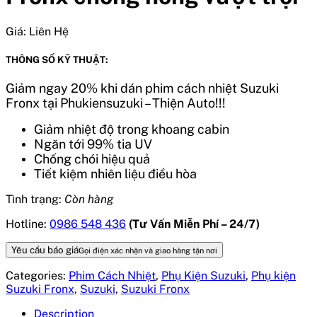
Giá:
Liên Hệ
THÔNG SỐ KỸ THUẬT:
Giảm ngay 20% khi dán phim cách nhiệt Suzuki
Fronx tại Phukiensuzuki – Thiện Auto!!!
Giảm nhiệt độ trong khoang cabin
Ngăn tới 99% tia UV
Chống chói hiệu quả
Tiết kiệm nhiên liệu điều hòa
Tình trạng:
Còn hàng
Hotline:
0986 548 436
(Tư Vấn Miễn Phí – 24/7)
Yêu cầu báo giá
Gọi điện xác nhận và giao hàng tận nơi
Categories:
Phim Cách Nhiệt
,
Phụ Kiện Suzuki
,
Phụ kiện
Suzuki Fronx
,
Suzuki
,
Suzuki Fronx
Description