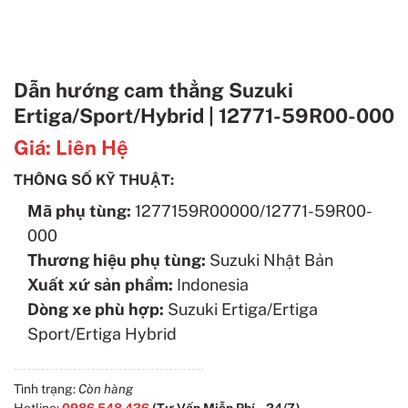
Dẫn hướng cam thẳng Suzuki
Ertiga/Sport/Hybrid | 12771-59R00-000
Giá:
Liên Hệ
THÔNG SỐ KỸ THUẬT:
Mã phụ tùng:
1277159R00000/12771-59R00-
000
Thương hiệu phụ tùng:
Suzuki Nhật Bản
Xuất xứ sản phẩm:
Indonesia
Dòng xe phù hợp:
Suzuki Ertiga/Ertiga
Sport/Ertiga Hybrid
Tình trạng:
Còn hàng
Hotline:
0986 548 436
(Tư Vấn Miễn Phí – 24/7)