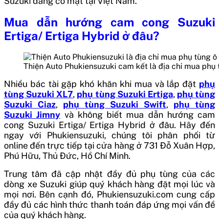
Suzuki đang có mặt tại Việt Nam.
Mua
dẫn hướng cam cong Suzuki
Ertiga/ Ertiga Hybrid
ở đâu?
Thiện Auto Phukiensuzuki cam kết là địa chỉ mua phụ
Nhiều bác tài gặp khó khăn khi mua và lắp đặt
phụ
tùng Suzuki XL7
,
phụ tùng Suzuki Ertiga
,
phụ tùng
Suzuki Ciaz
,
phụ tùng Suzuki Swift
,
phụ tùng
Suzuki Jimny
và không biết mua
dẫn hướng cam
cong Suzuki Ertiga/ Ertiga Hybrid
ở đâu. Hãy đến
ngay với Phukiensuzuki, chúng tôi phân phối từ
online đến trực tiếp tại cửa hàng ở 731 Đỗ Xuân Hợp,
Phú Hữu, Thủ Đức, Hồ Chí Minh.
Trung tâm đã cập nhật đầy đủ phụ tùng của các
dòng xe Suzuki giúp quý khách hàng đặt mọi lúc và
mọi nơi. Bên cạnh đó, Phukiensuzuki.com cung cấp
đầy đủ các hình thức thanh toán đáp ứng mọi vấn đề
của quý khách hàng.