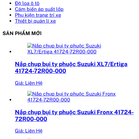
Độ loa ô tô
Cảm biến áp suất lốp
Phụ kiện trang trí xe
Thiết bị quản lí xe
SẢN PHẨM MỚI
Nắp chụp bụi ty phuộc Suzuki XL7/Ertiga
41724-72R00-000
Giá: Liên Hệ
Nắp chụp bụi ty phuộc Suzuki Fronx 41724-
72R00-000
Giá: Liên Hệ