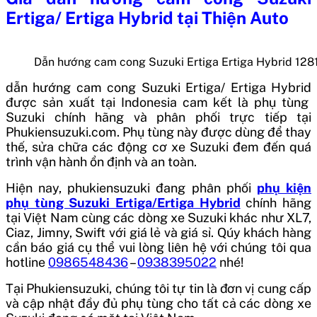
Ertiga/ Ertiga Hybrid
tại Thiện Auto
Dẫn hướng cam cong Suzuki Ertiga Ertiga Hybrid 1
dẫn hướng cam cong Suzuki Ertiga/ Ertiga Hybrid
được sản xuất tại
Indonesia
cam kết là phụ tùng
Suzuki chính hãng và phân phối trực tiếp tại
Phukiensuzuki.com. Phụ tùng này được dùng để thay
thế, sửa chữa các động cơ xe Suzuki đem đến quá
trình vận hành ổn định và an toàn.
Hiện nay, phukiensuzuki đang phân phối
phụ kiện
phụ tùng Suzuki Ertiga/Ertiga Hybrid
chính hãng
tại Việt Nam cùng các dòng xe Suzuki khác như XL7,
Ciaz, Jimny, Swift với giá lẻ và giá sỉ. Qúy khách hàng
cần báo giá cụ thể vui lòng liên hệ với chúng tôi qua
hotline
0986548436
–
0938395022
nhé!
Tại Phukiensuzuki, chúng tôi tự tin là đơn vị cung cấp
và cập nhật đầy đủ phụ tùng cho tất cả các dòng xe