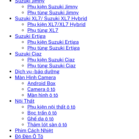
Suzuki Jimny
Phụ kiện Suzuki Jimny
Phụ tùng Suzuki Jimny
Suzuki XL7/ Suzuki XL7 Hybrid
Phụ kiện XL7/XL7 Hybrid
Phụ tùng XL7
Suzuki Ertiga
Phụ kiện Suzuki Ertiga
Phụ tùng Suzuki Ertiga
Suzuki Ciaz
Phụ kiện Suzuki Ciaz
Phụ tùng Suzuki Ciaz
Dịch vụ - bảo dưỡng
Màn Hình Camera
Android Box
Camera ô tô
Màn hình ô tô
Nội Thất
Phụ kiện nội thất ô tô
Bọc trần ô tô
Ghế da ô tô
Thảm lót sàn ô tô
Phim Cách Nhiệt
Độ Đèn Ô Tô