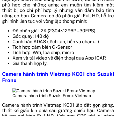
phù hợp cho những anhg em muốn tìm kiếm một
thiết bị có chi phí hợp lý nhưng vẫn đảm bảo tính
năng cơ bản. Camera có độ phân giải Full HD, hỗ trợ
ghi hình liên tục với vòng lặp thông minh:
Độ phân giải: 2K (2304×1296P – 30FPS)
Góc quay: 140 độ
Cảnh báo ADAS (lệch làn, tiền va chạm…)
Tích hợp cảm biến G-Sensor
Tích hợp: Wifi, loa chip, micro
Xem và tải video về điện thoại qua App ICAR
Giá thành hợp lý.
Camera hành trình Vietmap KC01 cho Suzuki
Fronx
Camera hành trình Suzuki Fronx Vietmap
Camera hành trình Vietmap KC01 lắp đặt gọn gàng,
thiết kế giấu kín phía sau gương chiếu hậu. Camera
hỗ trợ ghi hình Full HD, tích hợp GPS ghi lại hành