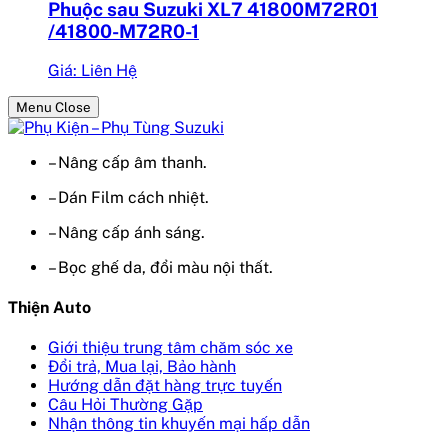
Phuộc sau Suzuki XL7 41800M72R01
/41800-M72R0-1
Giá: Liên Hệ
Menu Close
– Nâng cấp âm thanh.
– Dán Film cách nhiệt.
– Nâng cấp ánh sáng.
– Bọc ghế da, đổi màu nội thất.
Thiện Auto
Giới thiệu trung tâm chăm sóc xe
Đổi trả, Mua lại, Bảo hành
Hướng dẫn đặt hàng trực tuyến
Câu Hỏi Thường Gặp
Nhận thông tin khuyến mại hấp dẫn