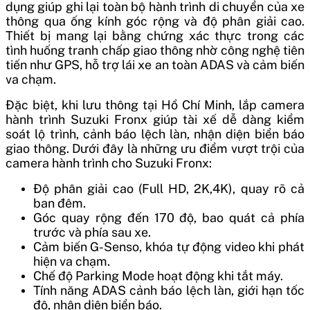
dụng giúp ghi lại toàn bộ hành trình di chuyển của xe
thông qua ống kính góc rộng và độ phân giải cao.
Thiết bị mang lại bằng chứng xác thực trong các
tình huống tranh chấp giao thông nhờ công nghệ tiên
tiến như GPS, hỗ trợ lái xe an toàn ADAS và cảm biến
va chạm.
Đặc biệt, khi lưu thông tại Hồ Chí Minh, lắp camera
hành trình Suzuki Fronx giúp tài xế dễ dàng kiểm
soát lộ trình, cảnh báo lệch làn, nhận diện biển báo
giao thông. Dưới đây là những ưu điểm vượt trội của
camera hành trình cho Suzuki Fronx:
Độ phân giải cao (Full HD, 2K,4K), quay rõ cả
ban đêm.
Góc quay rộng đến 170 độ, bao quát cả phía
trước và phía sau xe.
Cảm biến G-Senso, khóa tự động video khi phát
hiện va chạm.
Chế độ Parking Mode hoạt động khi tắt máy.
Tính năng ADAS cảnh báo lệch làn, giới hạn tốc
độ, nhận diện biển báo.