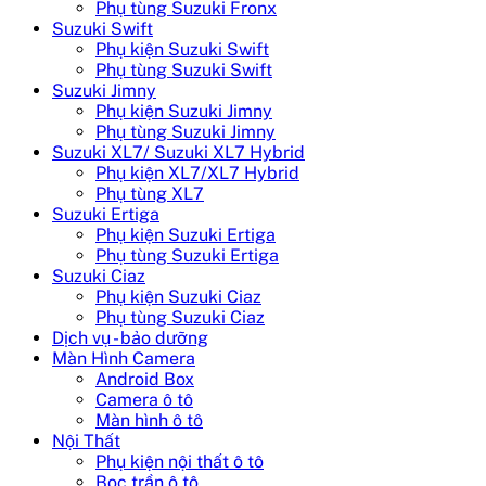
Phụ tùng Suzuki Fronx
Suzuki Swift
Phụ kiện Suzuki Swift
Phụ tùng Suzuki Swift
Suzuki Jimny
Phụ kiện Suzuki Jimny
Phụ tùng Suzuki Jimny
Suzuki XL7/ Suzuki XL7 Hybrid
Phụ kiện XL7/XL7 Hybrid
Phụ tùng XL7
Suzuki Ertiga
Phụ kiện Suzuki Ertiga
Phụ tùng Suzuki Ertiga
Suzuki Ciaz
Phụ kiện Suzuki Ciaz
Phụ tùng Suzuki Ciaz
Dịch vụ - bảo dưỡng
Màn Hình Camera
Android Box
Camera ô tô
Màn hình ô tô
Nội Thất
Phụ kiện nội thất ô tô
Bọc trần ô tô