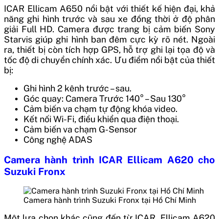
ICAR Ellicam A650 nổi bật với thiết kế hiện đại, khả
năng ghi hình trước và sau xe đồng thời ở độ phân
giải Full HD. Camera được trang bị cảm biến Sony
Starvis giúp ghi hình ban đêm cực kỳ rõ nét. Ngoài
ra, thiết bị còn tích hợp GPS, hỗ trợ ghi lại tọa độ và
tốc độ di chuyển chính xác. Ưu điểm nổi bật của thiết
bị:
Ghi hình 2 kênh trước – sau.
Góc quay: Camera Trước 140° – Sau 130°
Cảm biến va chạm tự động khóa video.
Kết nối Wi-Fi, điều khiển qua điện thoại.
Cảm biến va chạm G-Sensor
Công nghệ ADAS
Camera hành trình ICAR Ellicam A620 cho
Suzuki Fronx
Camera hành trình Suzuki Fronx tại Hồ Chí Minh
Một lựa chọn khác cũng đến từ ICAR, Ellicam A620