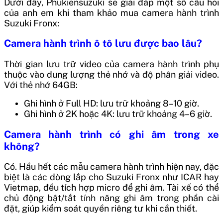
Dưới đây, Phukiensuzuki sẽ giải đáp một số câu hỏi
của anh em khi tham khảo mua camera hành trình
Suzuki Fronx:
Camera hành trình ô tô lưu được bao lâu?
Thời gian lưu trữ video của camera hành trình phụ
thuộc vào dung lượng thẻ nhớ và độ phân giải video.
Với thẻ nhớ 64GB:
Ghi hình ở Full HD: lưu trữ khoảng 8–10 giờ.
Ghi hình ở 2K hoặc 4K: lưu trữ khoảng 4–6 giờ.
Camera hành trình có ghi âm trong xe
không?
Có. Hầu hết các mẫu camera hành trình hiện nay, đặc
biệt là các dòng lắp cho Suzuki Fronx như ICAR hay
Vietmap, đều tích hợp micro để ghi âm. Tài xế có thể
chủ động bật/tắt tính năng ghi âm trong phần cài
đặt, giúp kiểm soát quyền riêng tư khi cần thiết.