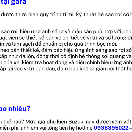
 tại gara
 được thực hiện quy trình tỉ mỉ, kỹ thuật để sao rơi c
sao rơi, hiệu ứng ánh sáng và màu sắc phù hợp với phon
 viên sẽ thiết kế bản vẽ chi tiết về vị trí và số lượng đ
n và làm sạch để chuẩn bị cho quá trình bọc mới.
heo bản thiết kế, đảm bảo hiệu ứng ánh sáng sao rơi s
cấp như da lộn, đồng thời cố định hệ thống sợi quang v
 của xe, kiểm tra hoạt động và điều chỉnh hiệu ứng ánh
ắp lại vào vị trí ban đầu, đảm bảo không gian nội thất h
bao nhiêu?
đãi thế nào? Mức giá phụ kiện Suzuki này được niêm yế
iễn phí, anh em vui lòng liên hệ hotline
0938395022