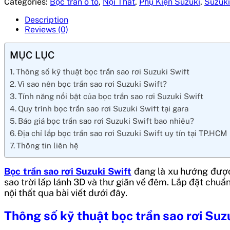
Categories:
Bọc trần ô tô
,
Nội Thất
,
Phụ Kiện Suzuki
,
Suzuki
Description
Reviews (0)
MỤC LỤC
Thông số kỹ thuật bọc trần sao rơi Suzuki Swift
Vì sao nên bọc trần sao rơi Suzuki Swift?
Tính năng nổi bật của bọc trần sao rơi Suzuki Swift
Quy trình bọc trần sao rơi Suzuki Swift tại gara
Báo giá bọc trần sao rơi Suzuki Swift bao nhiêu?
Địa chỉ lắp bọc trần sao rơi Suzuki Swift uy tín tại TP.HCM
Thông tin liên hệ
Bọc trần sao rơi Suzuki Swift
đang là xu hướng được 
sao trời lấp lánh 3D và thư giãn về đêm. Lắp đặt chuẩn
nội thất qua bài viết dưới đây.
Thông số kỹ thuật bọc trần sao rơi Suz