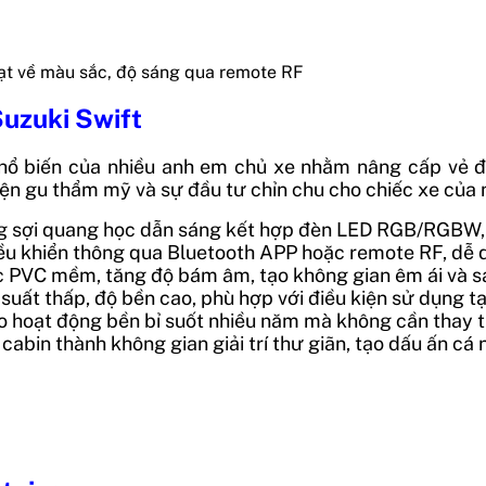
hoạt về màu sắc, độ sáng qua remote RF
Suzuki Swift
phổ biến của nhiều anh em chủ xe nhằm nâng cấp vẻ đẹ
ện gu thẩm mỹ và sự đầu tư chỉn chu cho chiếc xe của m
ng sợi quang học dẫn sáng kết hợp đèn LED RGB/RGBW, 
điều khiển thông qua Bluetooth APP hoặc remote RF, dễ
ặc PVC mềm, tăng độ bám âm, tạo không gian êm ái và s
 suất thấp, độ bền cao, phù hợp với điều kiện sử dụng 
ảo hoạt động bền bỉ suốt nhiều năm mà không cần thay t
cabin thành không gian giải trí thư giãn, tạo dấu ấn cá