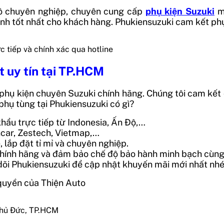
tô chuyên nghiệp, chuyên cung cấp
phụ kiện Suzuki
m
ành tốt nhất cho khách hàng. Phukiensuzuki cam kết phụ
c tiếp và chính xác qua hotline
t uy tín tại TP.HCM
 phụ kiện chuyên Suzuki chính hãng
. Chúng tôi cam kết
 phụ tùng tại Phukiensuzuki có gì?
hẩu trực tiếp từ Indonesia, Ấn Độ,…
ncar, Zestech, Vietmap,…
, lắp đặt tỉ mỉ và chuyên nghiệp.
 chính hãng và đảm bảo chế độ bảo hành minh bạch cùng
dõi Phukiensuzuki để cập nhật khuyến mãi mới nhất nhé
 quyền của Thiện Auto
Thủ Đức, TP.HCM