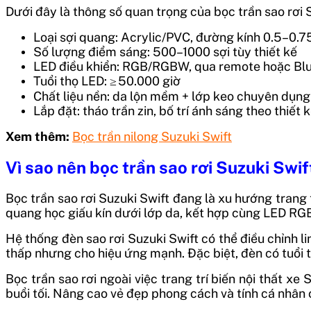
Dưới đây là thông số quan trọng của bọc trần sao rơi 
Loại sợi quang: Acrylic/PVC, đường kính 0.5–0.
Số lượng điểm sáng: 500–1000 sợi tùy thiết kế
LED điều khiển: RGB/RGBW, qua remote hoặc Bl
Tuổi thọ LED: ≥ 50.000 giờ
Chất liệu nền: da lộn mềm + lớp keo chuyên dụng
Lắp đặt: tháo trần zin, bố trí ánh sáng theo thiết 
Xem thêm:
Bọc trần nilong Suzuki Swift
Vì sao nên bọc trần sao rơi Suzuki Swif
Bọc trần sao rơi Suzuki Swift đang là xu hướng trang 
quang học giấu kín dưới lớp da, kết hợp cùng LED RGB
Hệ thống đèn sao rơi Suzuki Swift có thể điều chỉnh 
thấp nhưng cho hiệu ứng mạnh. Đặc biệt, đèn có tuổi t
Bọc trần sao rơi ngoài việc trang trí biến nội thất xe
buổi tối. Nâng cao vẻ đẹp phong cách và tính cá nhân 