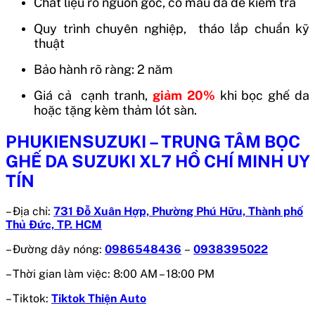
Chất liệu rõ nguồn gốc, có mẫu da để kiểm tra
Quy trình chuyên nghiệp, tháo lắp chuẩn kỹ
thuật
Bảo hành rõ ràng: 2 năm
Giá cả cạnh tranh,
giảm 20%
khi bọc ghế da
hoặc tặng kèm thảm lót sàn.
PHUKIENSUZUKI – TRUNG TÂM BỌC
GHẾ DA SUZUKI XL7 HỒ CHÍ MINH UY
TÍN
– Địa chỉ:
731 Đỗ Xuân Hợp, Phường Phú Hữu, Thành phố
Thủ Đức, TP. HCM
– Đường dây nóng:
0986548436
–
0938395022
– Thời gian làm việc: 8:00 AM – 18:00 PM
– Tiktok:
Tiktok Thiện Auto