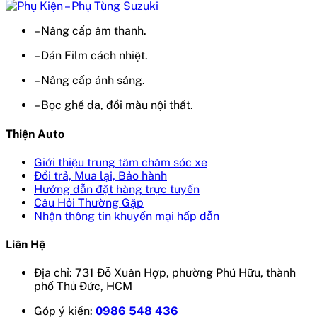
– Nâng cấp âm thanh.
– Dán Film cách nhiệt.
– Nâng cấp ánh sáng.
– Bọc ghế da, đổi màu nội thất.
Thiện Auto
Giới thiệu trung tâm chăm sóc xe
Đổi trả, Mua lại, Bảo hành
Hướng dẫn đặt hàng trực tuyến
Câu Hỏi Thường Gặp
Nhận thông tin khuyến mại hấp dẫn
Liên Hệ
Địa chỉ: 731 Đỗ Xuân Hợp, phường Phú Hữu, thành
phố Thủ Đức, HCM
Góp ý kiến:
0986 548 436