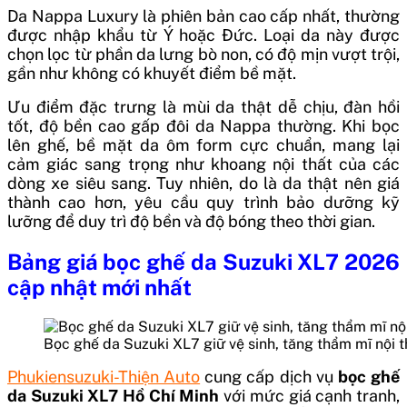
Da Nappa Luxury là phiên bản cao cấp nhất, thường
được nhập khẩu từ Ý hoặc Đức. Loại da này được
chọn lọc từ phần da lưng bò non, có độ mịn vượt trội,
gần như không có khuyết điểm bề mặt.
Ưu điểm đặc trưng là mùi da thật dễ chịu, đàn hồi
tốt, độ bền cao gấp đôi da Nappa thường. Khi bọc
lên ghế, bề mặt da ôm form cực chuẩn, mang lại
cảm giác sang trọng như khoang nội thất của các
dòng xe siêu sang. Tuy nhiên, do là da thật nên giá
thành cao hơn, yêu cầu quy trình bảo dưỡng kỹ
lưỡng để duy trì độ bền và độ bóng theo thời gian.
Bảng giá bọc ghế da Suzuki XL7 2026
cập nhật mới nhất
Bọc ghế da Suzuki XL7 giữ vệ sinh, tăng thẩm mĩ nội t
Phukiensuzuki-Thiện Auto
cung cấp dịch vụ
bọc ghế
da Suzuki XL7 Hồ Chí Minh
với mức giá cạnh tranh,