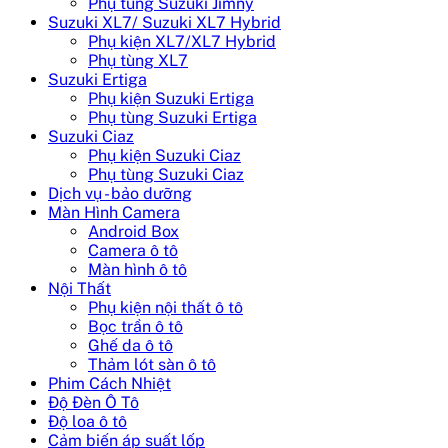
Phụ tùng Suzuki Jimny
Suzuki XL7/ Suzuki XL7 Hybrid
Phụ kiện XL7/XL7 Hybrid
Phụ tùng XL7
Suzuki Ertiga
Phụ kiện Suzuki Ertiga
Phụ tùng Suzuki Ertiga
Suzuki Ciaz
Phụ kiện Suzuki Ciaz
Phụ tùng Suzuki Ciaz
Dịch vụ - bảo dưỡng
Màn Hình Camera
Android Box
Camera ô tô
Màn hình ô tô
Nội Thất
Phụ kiện nội thất ô tô
Bọc trần ô tô
Ghế da ô tô
Thảm lót sàn ô tô
Phim Cách Nhiệt
Độ Đèn Ô Tô
Độ loa ô tô
Cảm biến áp suất lốp