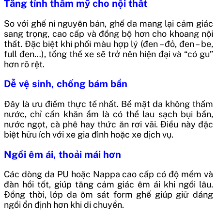
Tăng tính thẩm mỹ cho nội thất
So với ghế nỉ nguyên bản, ghế da mang lại cảm giác
sang trọng, cao cấp và đồng bộ hơn cho khoang nội
thất. Đặc biệt khi phối màu hợp lý (đen – đỏ, đen – be,
full đen…), tổng thể xe sẽ trở nên hiện đại và “có gu”
hơn rõ rệt.
Dễ vệ sinh, chống bám bẩn
Đây là ưu điểm thực tế nhất. Bề mặt da không thấm
nước, chỉ cần khăn ẩm là có thể lau sạch bụi bẩn,
nước ngọt, cà phê hay thức ăn rơi vãi. Điều này đặc
biệt hữu ích với xe gia đình hoặc xe dịch vụ.
Ngồi êm ái, thoải mái hơn
Các dòng da PU hoặc Nappa cao cấp có độ mềm và
đàn hồi tốt, giúp tăng cảm giác êm ái khi ngồi lâu.
Đồng thời, lớp da ôm sát form ghế giúp giữ dáng
ngồi ổn định hơn khi di chuyển.