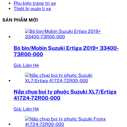
Phụ kiện trang trí xe
Thiết bị quản lí xe
SẢN PHẨM MỚI
Bô bin/Mobin Suzuki Ertiga 2019+ 33400-
73R00-000
Giá: Liên Hệ
Nắp chụp bụi ty phuộc Suzuki XL7/Ertiga
41724-72R00-000
Giá: Liên Hệ