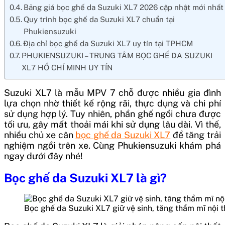
Bảng giá bọc ghế da Suzuki XL7 2026 cập nhật mới nhất
Quy trình bọc ghế da Suzuki XL7 chuẩn tại
Phukiensuzuki
Địa chỉ bọc ghế da Suzuki XL7 uy tín tại TPHCM
PHUKIENSUZUKI – TRUNG TÂM BỌC GHẾ DA SUZUKI
XL7 HỒ CHÍ MINH UY TÍN
Suzuki XL7 là mẫu MPV 7 chỗ được nhiều gia đình
lựa chọn nhờ thiết kế rộng rãi, thực dụng và chi phí
sử dụng hợp lý. Tuy nhiên, phần ghế ngồi chưa được
tối ưu, gây mất thoải mái khi sử dụng lâu dài. Vì thế,
nhiều chủ xe cân
bọc ghế da Suzuki XL7
để tăng trải
nghiệm ngồi trên xe. Cùng Phukiensuzuki khám phá
ngay dưới đây nhé!
Bọc ghế da Suzuki XL7 là gì?
Bọc ghế da Suzuki XL7 giữ vệ sinh, tăng thẩm mĩ nội t