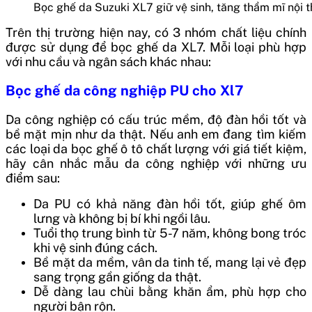
Bọc ghế da Suzuki XL7 giữ vệ sinh, tăng thẩm mĩ nội t
Trên thị trường hiện nay, có 3 nhóm chất liệu chính
được sử dụng để bọc ghế da XL7. Mỗi loại phù hợp
với nhu cầu và ngân sách khác nhau:
Bọc ghế da công nghiệp PU cho Xl7
Da công nghiệp có cấu trúc mềm, độ đàn hồi tốt và
bề mặt mịn như da thật. Nếu anh em đang tìm kiếm
các loại da bọc ghế ô tô chất lượng với giá tiết kiệm,
hãy cân nhắc mẫu da công nghiệp với những ưu
điểm sau:
Da PU có khả năng đàn hồi tốt, giúp ghế ôm
lưng và không bị bí khi ngồi lâu.
Tuổi thọ trung bình từ 5-7 năm, không bong tróc
khi vệ sinh đúng cách.
Bề mặt da mềm, vân da tinh tế, mang lại vẻ đẹp
sang trọng gần giống da thật.
Dễ dàng lau chùi bằng khăn ẩm, phù hợp cho
người bận rộn.