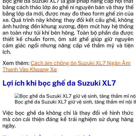
Bọc ghế da Suzuki XL7 là giải pháp nâng cấp nội thất
bằng cách tháo lớp áo ghế nỉ nguyên bản và thay thế
bằng lớp da mới, được may đo theo form ghế zin của
xe. Quá trình này không thay đổi kết cấu ghế, không
ảnh hưởng đến khung xương, đệm mút hay hệ thống
an toàn như túi khí bên hông. Toàn bộ phần da được
thiết kế chuẩn form, ôm sát ghế giúp giữ nguyên
cảm giác ngồi nhưng nâng cấp về thẩm mỹ và tiện
ích.
Xem thêm:
Cách âm chống ồn Suzuki XL7 Ngăn Âm
Thanh Vào Khoang Xe
Lợi ích khi bọc ghế da Suzuki XL7
Bọc ghế da Suzuki XL7 giữ vệ sinh, tăng thẩm mĩ nội t
Việc bọc ghế da không chỉ là thay đổi về hình thức
mà còn cải thiện đáng kể trải nghiệm sử dụng hàng
ngày.