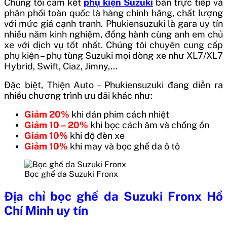
Chúng tôi cam kết
phụ kiện Suzuki
bán trực tiếp và
phân phối toàn quốc là hàng chính hãng, chất lượng
với mức giá cạnh tranh.
Phukiensuzuki là gara uy tín
nhiều năm kinh nghiệm, đồng hành cùng anh em chủ
xe với dịch vụ tốt nhất. Chúng tôi chuyên cung cấp
phụ kiện – phụ tùng Suzuki mọi dòng xe như
XL7/XL7
Hybrid, Swift, Ciaz, Jimny,…
Đặc biệt, Thiện Auto – Phukiensuzuki đang diễn ra
nhiều chương trình ưu đãi khác như:
Giảm 20%
khi dán phim cách nhiệt
Giảm 10 – 20%
khi bọc cách âm và chống ồn
Giảm 10%
khi độ đèn xe
Giảm 10%
khi may và bọc ghế da ô tô
Bọc ghế da Suzuki Fronx
Địa chỉ bọc ghế da Suzuki Fronx Hồ
Chí Minh uy tín