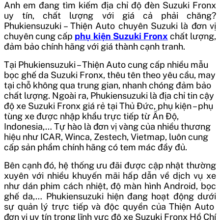
Anh em đang tìm kiếm địa chỉ độ đèn Suzuki Fronx
uy tín, chất lượng với giá cả phải chăng?
Phukiensuzuki – Thiện Auto chuyên Suzuki là đơn vị
chuyên cung cấp
phụ kiện Suzuki Fronx
chất lượng,
đảm bảo chính hãng với giá thành cạnh tranh.
Tại Phukiensuzuki – Thiện Auto cung cấp nhiều mẫu
bọc ghế da Suzuki Fronx, thêu tên theo yêu cầu, may
tại chỗ không qua trung gian, nhanh chóng đảm bảo
chất lượng. Ngoài ra,
Phukiensuzuki là địa chỉ tin cậy
độ xe Suzuki Fronx giá rẻ tại Thủ Đức, phụ kiện – phụ
tùng xe được nhập khẩu trực tiếp từ Ấn Độ,
Indonesia,… Tự hào là đơn vị vàng của nhiều thương
hiệu như ICAR, Winca, Zestech, Vietmap, luôn cung
cấp sản phẩm chính hãng có tem mác đầy đủ.
Bên cạnh đó, hệ thống ưu đãi được cập nhật thường
xuyên với nhiều khuyến mãi hấp dẫn về dịch vụ xe
như dán phim cách nhiệt, độ màn hình Android, bọc
ghế da,…
Phukiensuzuki
hiện đang hoạt động dưới
sự quản lý trực tiếp và độc quyền của Thiện Auto
đơn vị uy tín trong lĩnh vực độ xe Suzuki Fronx Hồ Chí