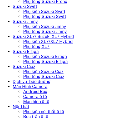
Phụ tùng Suzuki Fronx
Suzuki Swift
Phụ kiện Suzuki Swift
Phụ tùng Suzuki Swift
Suzuki Jimny
Phụ kiện Suzuki Jimny
Phụ tùng Suzuki Jimny
Suzuki XL7/ Suzuki XL7 Hybrid
Phụ kiện XL7/XL7 Hybrid
Phụ tùng XL7
Suzuki Ertiga
Phụ kiện Suzuki Ertiga
Phụ tùng Suzuki Ertiga
Suzuki Ciaz
Phụ kiện Suzuki Ciaz
Phụ tùng Suzuki Ciaz
Dịch vụ - bảo dưỡng
Màn Hình Camera
Android Box
Camera ô tô
Màn hình ô tô
Nội Thất
Phụ kiện nội thất ô tô
Bọc trần ô tô