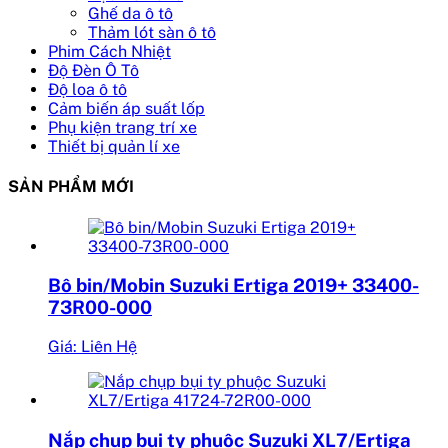
Ghế da ô tô
Thảm lót sàn ô tô
Phim Cách Nhiệt
Độ Đèn Ô Tô
Độ loa ô tô
Cảm biến áp suất lốp
Phụ kiện trang trí xe
Thiết bị quản lí xe
SẢN PHẨM MỚI
Bô bin/Mobin Suzuki Ertiga 2019+ 33400-
73R00-000
Giá: Liên Hệ
Nắp chụp bụi ty phuộc Suzuki XL7/Ertiga