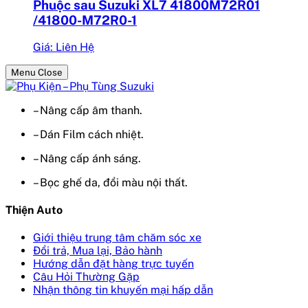
Phuộc sau Suzuki XL7 41800M72R01
/41800-M72R0-1
Giá: Liên Hệ
Menu Close
– Nâng cấp âm thanh.
– Dán Film cách nhiệt.
– Nâng cấp ánh sáng.
– Bọc ghế da, đổi màu nội thất.
Thiện Auto
Giới thiệu trung tâm chăm sóc xe
Đổi trả, Mua lại, Bảo hành
Hướng dẫn đặt hàng trực tuyến
Câu Hỏi Thường Gặp
Nhận thông tin khuyến mại hấp dẫn