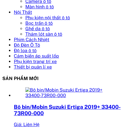
Camera ô tô
Màn hình ô tô
Nội Thất
Phụ kiện nội thất ô tô
Bọc trần ô tô
Ghế da ô tô
Thảm lót sàn ô tô
Phim Cách Nhiệt
Độ Đèn Ô Tô
Độ loa ô tô
Cảm biến áp suất lốp
Phụ kiện trang trí xe
Thiết bị quản lí xe
SẢN PHẨM MỚI
Bô bin/Mobin Suzuki Ertiga 2019+ 33400-
73R00-000
Giá: Liên Hệ