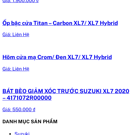
Giá:
1.900.000
₫
Ốp bậc cửa Titan – Carbon XL7/ XL7 Hybrid
Giá: Liên Hệ
Hõm cửa mạ Crom/ Đen XL7/ XL7 Hybrid
Giá: Liên Hệ
BÁT BÈO GIẢM XÓC TRƯỚC SUZUKI XL7 2020
– 4171072R00000
Giá:
550.000
₫
DANH MỤC SẢN PHẨM
Suzuki