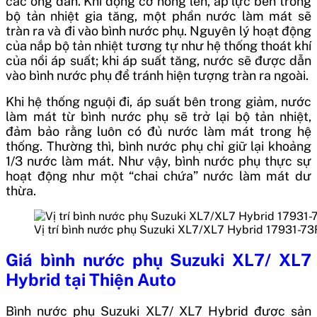
các ống dẫn. Khi động cơ nóng lên, áp lực bên trong
bộ tản nhiệt gia tăng, một phần nước làm mát sẽ
tràn ra và đi vào bình nước phụ. Nguyên lý hoạt động
của nắp bộ tản nhiệt tương tự như hệ thống thoát khí
của nồi áp suất; khi áp suất tăng, nước sẽ được dẫn
vào bình nước phụ để tránh hiện tượng tràn ra ngoài.
Khi hệ thống nguội đi, áp suất bên trong giảm, nước
làm mát từ bình nước phụ sẽ trở lại bộ tản nhiệt,
đảm bảo rằng luôn có đủ nước làm mát trong hệ
thống. Thường thì, bình nước phụ chỉ giữ lại khoảng
1/3 nước làm mát. Như vậy, bình nước phụ thực sự
hoạt động như một “chai chứa” nước làm mát dư
thừa.
Vị trí bình nước phụ Suzuki XL7/XL7 Hybrid 17931-73
Giá
bình nước phụ Suzuki XL7/ XL7
Hybrid
tại Thiện Auto
Bình nước phụ Suzuki XL7/ XL7 Hybrid
được sản