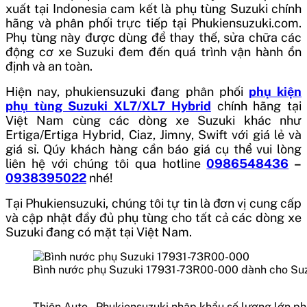
xuất tại
Indonesia
cam kết là phụ tùng Suzuki chính
hãng và phân phối trực tiếp tại Phukiensuzuki.com.
Phụ tùng này được dùng để thay thế, sửa chữa các
động cơ xe Suzuki đem đến quá trình vận hành ổn
định và an toàn.
Hiện nay, phukiensuzuki đang phân phối
phụ kiện
phụ tùng Suzuki XL7/XL7 Hybrid
chính hãng tại
Việt Nam cùng các dòng xe Suzuki khác như
Ertiga/Ertiga Hybrid, Ciaz, Jimny, Swift với giá lẻ và
giá sỉ. Qúy khách hàng cần báo giá cụ thể vui lòng
liên hệ với chúng tôi qua hotline
0986548436
–
0938395022
nhé!
Tại Phukiensuzuki, chúng tôi tự tin là đơn vị cung cấp
và cập nhật đầy đủ phụ tùng cho tất cả các dòng xe
Suzuki đang có mặt tại Việt Nam.
Bình nước phụ Suzuki 17931-73R00-000 dành cho Suz
Thiện Auto – Phukiensuzuki nhập khẩu số lượng lớn ph