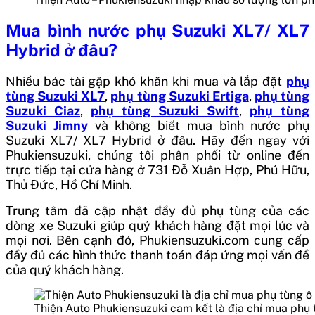
Mua
bình nước phụ Suzuki XL7/ XL7
Hybrid
ở đâu?
Nhiều bác tài gặp khó khăn khi mua và lắp đặt
phụ
tùng Suzuki XL7
,
phụ tùng Suzuki Ertiga
,
phụ tùng
Suzuki Ciaz
,
phụ tùng Suzuki Swift
,
phụ tùng
Suzuki Jimny
và không biết mua
bình nước phụ
Suzuki XL7/ XL7 Hybrid
ở đâu. Hãy đến ngay với
Phukiensuzuki, chúng tôi phân phối từ online đến
trực tiếp tại cửa hàng ở 731 Đỗ Xuân Hợp, Phú Hữu,
Thủ Đức, Hồ Chí Minh.
Trung tâm đã cập nhật đầy đủ phụ tùng của các
dòng xe Suzuki giúp quý khách hàng đặt mọi lúc và
mọi nơi. Bên cạnh đó, Phukiensuzuki.com cung cấp
đầy đủ các hình thức thanh toán đáp ứng mọi vấn đề
của quý khách hàng.
Thiện Auto Phukiensuzuki cam kết là địa chỉ mua phụ