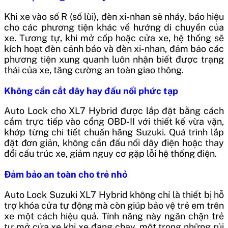
Khi xe vào số R (số lùi), đèn xi-nhan sẽ nháy, báo hiệu
cho các phương tiện khác về hướng di chuyển của
xe. Tương tự, khi mở cốp hoặc cửa xe, hệ thống sẽ
kích hoạt đèn cảnh báo và đèn xi-nhan, đảm bảo các
phương tiện xung quanh luôn nhận biết được trạng
thái của xe, tăng cường an toàn giao thông.
Không cần cắt dây hay đấu nối phức tạp
Auto Lock cho XL7 Hybrid được lắp đặt bằng cách
cắm trực tiếp vào cổng OBD-II với thiết kế vừa vặn,
khớp từng chi tiết chuẩn hãng Suzuki. Quá trình lắp
đặt đơn giản, không cần đấu nối dây điện hoặc thay
đổi cấu trúc xe, giảm nguy cơ gặp lỗi hệ thống điện.
Đảm bảo an toàn cho trẻ nhỏ
Auto Lock Suzuki XL7 Hybrid không chỉ là thiết bị hỗ
trợ khóa cửa tự động mà còn giúp bảo vệ trẻ em trên
xe một cách hiệu quả. Tính năng này ngăn chặn trẻ
tự mở cửa xe khi xe đang chạy, một trong những rủi