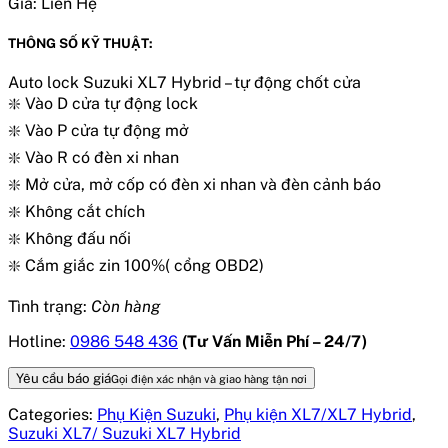
Giá:
Liên Hệ
THÔNG SỐ KỸ THUẬT:
Auto lock Suzuki XL7 Hybrid – tự động chốt cửa
❇️ Vào D cửa tự động lock
❇️ Vào P cửa tự động mở
❇️ Vào R có đèn xi nhan
❇️ Mở cửa, mở cốp có đèn xi nhan và đèn cảnh báo
❇️ Không cắt chích
❇️ Không đấu nối
❇️ Cắm giắc zin 100%( cổng OBD2)
Tình trạng:
Còn hàng
Hotline:
0986 548 436
(Tư Vấn Miễn Phí – 24/7)
Yêu cầu báo giá
Gọi điện xác nhận và giao hàng tận nơi
Categories:
Phụ Kiện Suzuki
,
Phụ kiện XL7/XL7 Hybrid
,
Suzuki XL7/ Suzuki XL7 Hybrid