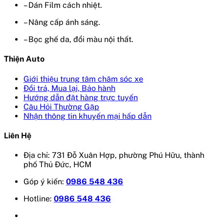
– Dán Film cách nhiệt.
– Nâng cấp ánh sáng.
– Bọc ghế da, đổi màu nội thất.
Thiện Auto
Giới thiệu trung tâm chăm sóc xe
Đổi trả, Mua lại, Bảo hành
Hướng dẫn đặt hàng trực tuyến
Câu Hỏi Thường Gặp
Nhận thông tin khuyến mại hấp dẫn
Liên Hệ
Địa chỉ: 731 Đỗ Xuân Hợp, phường Phú Hữu, thành
phố Thủ Đức, HCM
Góp ý kiến:
0986 548 436
Hotline:
0986 548 436