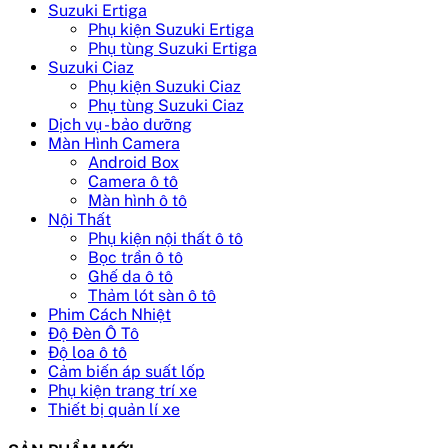
Suzuki Ertiga
Phụ kiện Suzuki Ertiga
Phụ tùng Suzuki Ertiga
Suzuki Ciaz
Phụ kiện Suzuki Ciaz
Phụ tùng Suzuki Ciaz
Dịch vụ - bảo dưỡng
Màn Hình Camera
Android Box
Camera ô tô
Màn hình ô tô
Nội Thất
Phụ kiện nội thất ô tô
Bọc trần ô tô
Ghế da ô tô
Thảm lót sàn ô tô
Phim Cách Nhiệt
Độ Đèn Ô Tô
Độ loa ô tô
Cảm biến áp suất lốp
Phụ kiện trang trí xe
Thiết bị quản lí xe