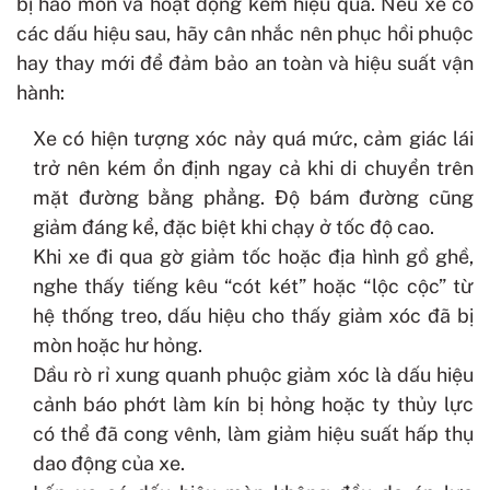
bị hao mòn và hoạt động kém hiệu quả. Nếu xe có
các dấu hiệu sau, hãy cân nhắc nên phục hồi phuộc
hay thay mới để đảm bảo an toàn và hiệu suất vận
hành:
Xe có hiện tượng xóc nảy quá mức, cảm giác lái
trở nên kém ổn định ngay cả khi di chuyển trên
mặt đường bằng phẳng. Độ bám đường cũng
giảm đáng kể, đặc biệt khi chạy ở tốc độ cao.
Khi xe đi qua gờ giảm tốc hoặc địa hình gồ ghề,
nghe thấy tiếng kêu “cót két” hoặc “lộc cộc” từ
hệ thống treo, dấu hiệu cho thấy giảm xóc đã bị
mòn hoặc hư hỏng.
Dầu rò rỉ xung quanh phuộc giảm xóc là dấu hiệu
cảnh báo phớt làm kín bị hỏng hoặc ty thủy lực
có thể đã cong vênh, làm giảm hiệu suất hấp thụ
dao động của xe.