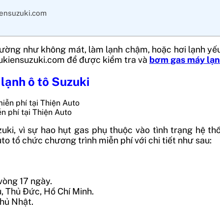
iensuzuki.com
ng như không mát, làm lạnh chậm, hoặc hơi lạnh yếu, r
hukiensuzuki.com để được kiểm tra và
bơm gas máy lạn
lạnh ô tô Suzuki
n phí tại Thiện Auto
ki, vì sự hao hụt gas phụ thuộc vào tình trạng hệ t
to tổ chức chương trình miễn phí với chi tiết như sau:
vòng 17 ngày.
, Thủ Đức, Hồ Chí Minh.
Chủ Nhật.