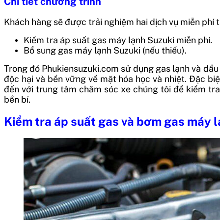
Chi tiết chương trình
Khách hàng sẽ được trải nghiệm hai dịch vụ miễn phí 
Kiểm tra áp suất gas máy lạnh Suzuki miễn phí.
Bổ sung gas máy lạnh Suzuki (nếu thiếu).
Trong đó Phukiensuzuki.com sử dụng gas lạnh và dầu 
độc hại và bền vững về mặt hóa học và nhiệt. Đặc bi
đến với trung tâm chăm sóc xe chúng tôi để kiểm tra
bền bỉ.
Kiểm tra áp suất gas và bơm gas máy l