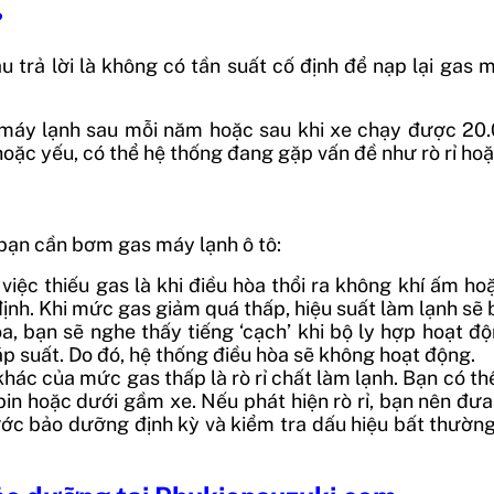
?
u trả lời là không có tần suất cố định để nạp lại gas 
s máy lạnh sau mỗi năm hoặc sau khi xe chạy được 20
ặc yếu, có thể hệ thống đang gặp vấn đề như rò rỉ hoặ
 bạn cần bơm gas máy lạnh ô tô:
 việc thiếu gas là khi điều hòa thổi ra không khí ấm 
ịnh. Khi mức gas giảm quá thấp, hiệu suất làm lạnh sẽ 
òa, bạn sẽ nghe thấy tiếng ‘cạch’ khi bộ ly hợp hoạt 
p suất. Do đó, hệ thống điều hòa sẽ không hoạt động.
hác của mức gas thấp là rò rỉ chất làm lạnh. Bạn có th
bin hoặc dưới gầm xe. Nếu phát hiện rò rỉ, bạn nên đ
c bảo dưỡng định kỳ và kiểm tra dấu hiệu bất thường 