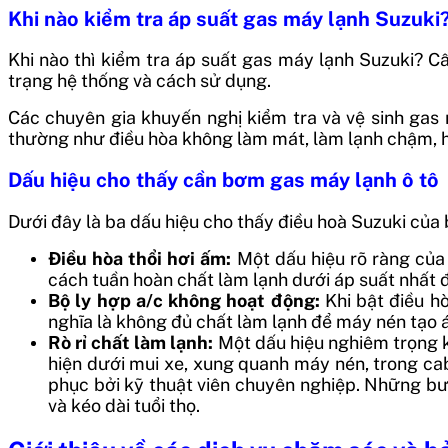
Khi nào kiểm tra áp suất gas máy lạnh Suzuki
Khi nào thì kiểm tra áp suất gas máy lạnh Suzuki? Câ
trạng hệ thống và cách sử dụng.
Các chuyên gia khuyến nghị kiểm tra và vệ sinh ga
thường như điều hòa không làm mát, làm lạnh chậm, ho
Dấu hiệu cho thấy cần bơm gas máy lạnh ô tô
Dưới đây là ba dấu hiệu cho thấy điều hoà Suzuki của
Điều hòa thổi hơi ấm:
Một dấu hiệu rõ ràng của
cách tuần hoàn chất làm lạnh dưới áp suất nhất đ
Bộ ly hợp a/c không hoạt động:
Khi bật điều h
nghĩa là không đủ chất làm lạnh để máy nén tạo á
Rò rỉ chất làm lạnh:
Một dấu hiệu nghiêm trọng k
hiện dưới mui xe, xung quanh máy nén, trong ca
phục bởi kỹ thuật viên chuyên nghiệp.
Những bướ
và kéo dài tuổi thọ.