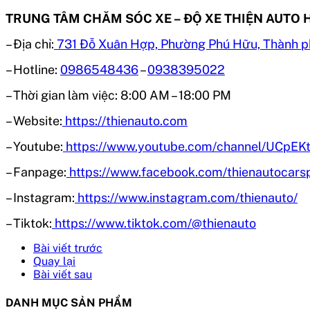
TRUNG TÂM CHĂM SÓC XE – ĐỘ XE THIỆN AUTO 
– Địa chỉ:
731 Đỗ Xuân Hợp, Phường Phú Hữu, Thành p
– Hotline:
0986548436
–
0938395022
– Thời gian làm việc:
8:00 AM – 18:00 PM
– Website:
https://thienauto.com
– Youtube:
https://www.youtube.com/channel/UC
– Fanpage:
https://www.facebook.com/thienautocars
– Instagram:
https://www.instagram.com/thienauto/
– Tiktok:
https://www.tiktok.com/@thienauto
Bài viết trước
Quay lại
Bài viết sau
DANH MỤC SẢN PHẨM