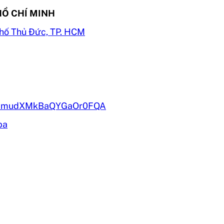
HỒ CHÍ MINH
hố Thủ Đức, TP. HCM
pEKtmudXMkBaQYGaOr0FQA
pa