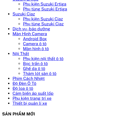
Phụ kiện Suzuki Ertiga
Phụ tùng Suzuki Ertiga
Suzuki Ciaz
Phụ kiện Suzuki Ciaz
Phụ tùng Suzuki Ciaz
Dịch vụ - bảo dưỡng
Màn Hình Camera
Android Box
Camera ô tô
Màn hình ô tô
Nội Thất
Phụ kiện nội thất ô tô
Bọc trần ô tô
Ghế da ô tô
Thảm lót sàn ô tô
Phim Cách Nhiệt
Độ Đèn Ô Tô
Độ loa ô tô
Cảm biến áp suất lốp
Phụ kiện trang trí xe
Thiết bị quản lí xe
SẢN PHẨM MỚI