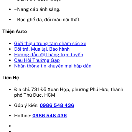
– Nâng cấp ánh sáng.
– Bọc ghế da, đổi màu nội thất.
Thiện Auto
Giới thiệu trung tâm chăm sóc xe
Đổi trả, Mua lại, Bảo hành
Hướng dẫn đặt hàng trực tuyến
Câu Hỏi Thường Gặp
Nhận thông tin khuyến mại hấp dẫn
Liên Hệ
Địa chỉ: 731 Đỗ Xuân Hợp, phường Phú Hữu, thành
phố Thủ Đức, HCM
Góp ý kiến:
0986 548 436
Hotline:
0986 548 436