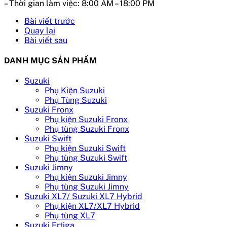
– Thời gian làm việc:
8:00 AM – 18:00 PM
Bài viết trước
Quay lại
Bài viết sau
DANH MỤC SẢN PHẨM
Suzuki
Phụ Kiện Suzuki
Phụ Tùng Suzuki
Suzuki Fronx
Phụ kiện Suzuki Fronx
Phụ tùng Suzuki Fronx
Suzuki Swift
Phụ kiện Suzuki Swift
Phụ tùng Suzuki Swift
Suzuki Jimny
Phụ kiện Suzuki Jimny
Phụ tùng Suzuki Jimny
Suzuki XL7/ Suzuki XL7 Hybrid
Phụ kiện XL7/XL7 Hybrid
Phụ tùng XL7
Suzuki Ertiga