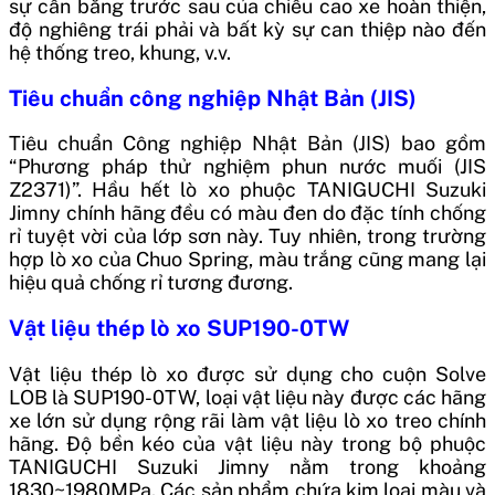
sự cân bằng trước sau của chiều cao xe hoàn thiện,
độ nghiêng trái phải và bất kỳ sự can thiệp nào đến
hệ thống treo, khung, v.v.
Tiêu chuẩn công nghiệp Nhật Bản (JIS)
Tiêu chuẩn Công nghiệp Nhật Bản (JIS) bao gồm
“Phương pháp thử nghiệm phun nước muối (JIS
Z2371)”. Hầu hết lò xo phuộc TANIGUCHI Suzuki
Jimny chính hãng đều có màu đen do đặc tính chống
rỉ tuyệt vời của lớp sơn này. Tuy nhiên, trong trường
hợp lò xo của Chuo Spring, màu trắng cũng mang lại
hiệu quả chống rỉ tương đương.
Vật liệu thép lò xo SUP190-0TW
Vật liệu thép lò xo được sử dụng cho cuộn Solve
LOB là SUP190-0TW, loại vật liệu này được các hãng
xe lớn sử dụng rộng rãi làm vật liệu lò xo treo chính
hãng. Độ bền kéo của vật liệu này trong bộ phuộc
TANIGUCHI Suzuki Jimny nằm trong khoảng
1830~1980MPa. Các sản phẩm chứa kim loại màu và