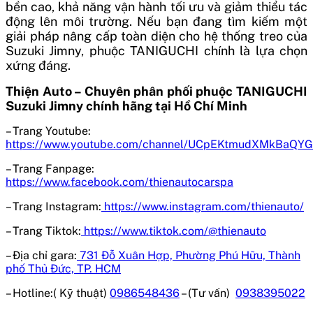
bền cao, khả năng vận hành tối ưu và giảm thiểu tác
động lên môi trường. Nếu bạn đang tìm kiếm một
giải pháp nâng cấp toàn diện cho hệ thống treo của
Suzuki Jimny, phuộc TANIGUCHI chính là lựa chọn
xứng đáng.
Thiện Auto – Chuyên phân phối phuộc TANIGUCHI
Suzuki Jimny chính hãng tại Hồ Chí Minh
– Trang Youtube:
https://www.youtube.com/channel/UCpEKtmudXMkBaQY
– Trang Fanpage:
https://www.facebook.com/thienautocarspa
– Trang Instagram:
https://www.instagram.com/thienauto/
– Trang Tiktok:
https://www.tiktok.com/@thienauto
– Địa chỉ gara:
731 Đỗ Xuân Hợp, Phường Phú Hữu, Thành
phố Thủ Đức, TP. HCM
– Hotline:( Kỹ thuật)
0986548436
– (Tư vấn)
0938395022