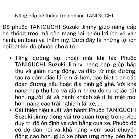
Nâng cấp hệ thống treo phuộc TANIGUCHI
Độ phuộc TANIGUCHI Suzuki Jimny giúp nâng cấp
hệ thống treo mà còn mang lại nhiều lợi ích về vận
hành, an toàn và thẩm mỹ. Dưới đây là những lợi ích
nổi bật khi độ phuộc cho ô tô:
Tăng cường sự thoải mái khi lái: Phuộc
TANIGUCHI Suzuki Jimny nâng cấp giúp hấp
thụ và giảm rung động, va đập từ mặt đường,
tạo ra cảm giác lái êm ái hơn, đặc biệt trên các
đoạn đường xấu hoặc địa hình gồ ghề. Với khả
năng hấp thụ lực và giảm thiểu độ rung lắc tốt
hơn, người lái và hành khách sẽ ít bị mệt mỏi
hơn, nâng cao trải nghiệm lái xe,…
Cải thiện hiệu suất vận hành: Phuộc TANIGUCHI
Suzuki Jimny đóng vai trò quan trọng trong việc
duy trì độ ổn định và cân bằng của xe. Phuộc độ
có độ đàn hồi và khả năng kiểm soát chuyển
động cao hơn, giúp xe phản ứng nhạy bén hơn