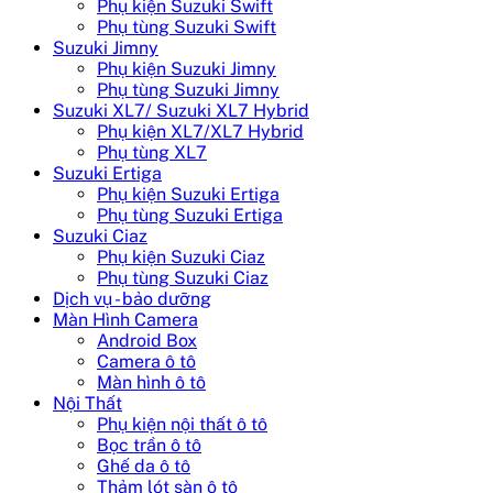
Phụ kiện Suzuki Swift
Phụ tùng Suzuki Swift
Suzuki Jimny
Phụ kiện Suzuki Jimny
Phụ tùng Suzuki Jimny
Suzuki XL7/ Suzuki XL7 Hybrid
Phụ kiện XL7/XL7 Hybrid
Phụ tùng XL7
Suzuki Ertiga
Phụ kiện Suzuki Ertiga
Phụ tùng Suzuki Ertiga
Suzuki Ciaz
Phụ kiện Suzuki Ciaz
Phụ tùng Suzuki Ciaz
Dịch vụ - bảo dưỡng
Màn Hình Camera
Android Box
Camera ô tô
Màn hình ô tô
Nội Thất
Phụ kiện nội thất ô tô
Bọc trần ô tô
Ghế da ô tô
Thảm lót sàn ô tô