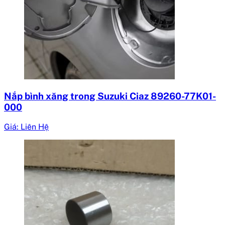
Nắp bình xăng trong Suzuki Ciaz 89260-77K01-
000
Giá: Liên Hệ