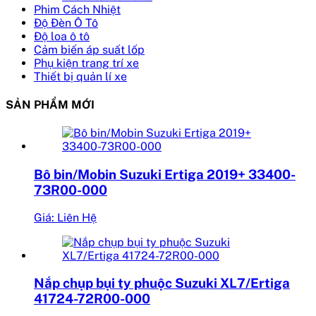
Phim Cách Nhiệt
Độ Đèn Ô Tô
Độ loa ô tô
Cảm biến áp suất lốp
Phụ kiện trang trí xe
Thiết bị quản lí xe
SẢN PHẨM MỚI
Bô bin/Mobin Suzuki Ertiga 2019+ 33400-
73R00-000
Giá: Liên Hệ
Nắp chụp bụi ty phuộc Suzuki XL7/Ertiga
41724-72R00-000