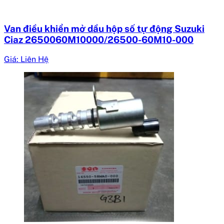
Van điều khiển mở dầu hộp số tự động Suzuki
Ciaz 2650060M10000/26500-60M10-000
Giá: Liên Hệ