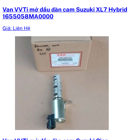
Van VVTi mở dầu dàn cam Suzuki XL7 Hybrid
1655058MA0000
Giá: Liên Hệ