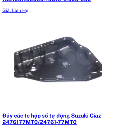
Giá: Liên Hệ
Đáy các te hộp số tự động Suzuki Ciaz
2476177MT0/24761-77MT0