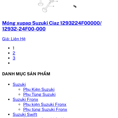
Móng xupap Suzuki Ciaz 1293224F00000/
12932-24F00-000
Giá: Liên Hệ
1
2
3
DANH MỤC SẢN PHẨM
Suzuki
Phụ Kiện Suzuki
Phụ Tùng Suzuki
Suzuki Fronx
Phụ kiện Suzuki Fronx
Phụ tùng Suzuki Fronx
Suzuki Swift