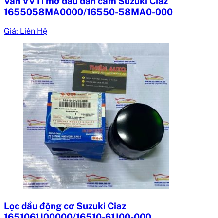
Van VVTi mở dầu dàn cam Suzuki Ciaz
1655058MA0000/16550-58MA0-000
Giá: Liên Hệ
Lọc dầu động cơ Suzuki Ciaz
1651061J00000/16510-61J00-000